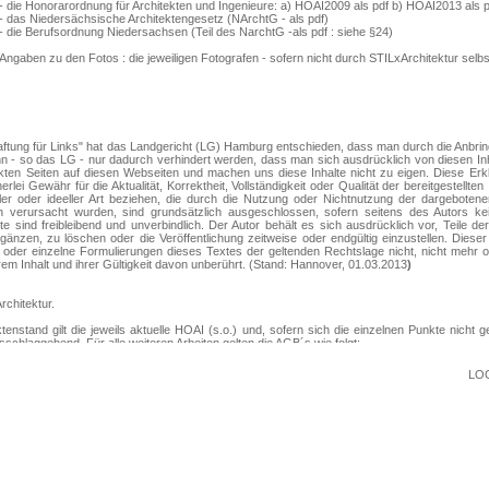
LO
STILxArchitektur STILX stilvolle Architektur Hannover