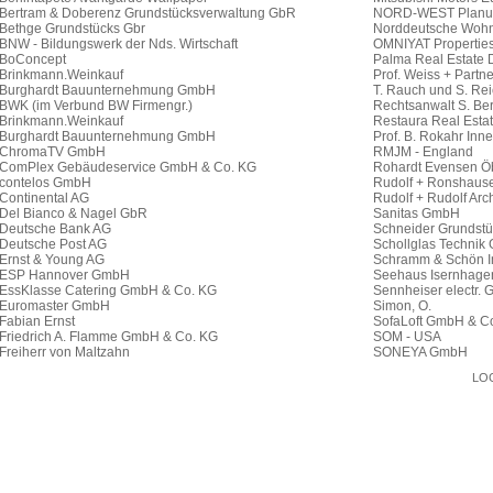
LO
STILxArchitektur STILX stilvolle Architektur Hannover