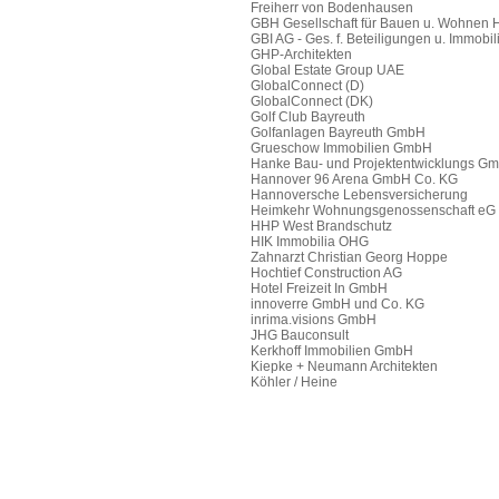
Freiherr von Bodenhausen
GBH Gesellschaft für Bauen u. Wohnen
GBI AG - Ges. f. Beteiligungen u. Immobil
GHP-Architekten
Global Estate Group UAE
GlobalConnect (D)
GlobalConnect (DK)
Golf Club Bayreuth
Golfanlagen Bayreuth GmbH
Grueschow Immobilien GmbH
Hanke Bau- und Projektentwicklungs G
Hannover 96 Arena GmbH Co. KG
Hannoversche Lebensversicherung
Heimkehr Wohnungsgenossenschaft eG
HHP West Brandschutz
HIK Immobilia OHG
Zahnarzt Christian Georg Hoppe
Hochtief Construction AG
Hotel Freizeit In GmbH
innoverre GmbH und Co. KG
inrima.visions GmbH
JHG Bauconsult
Kerkhoff Immobilien GmbH
Kiepke + Neumann Architekten
Köhler / Heine