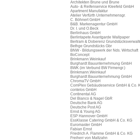
Architekten Brune und Brune
Auto- & Reifenservice Kleefeld GmbH
Apartment Manufaktur
Atelier Verfürth Unternehmensgr.
C. Böhnert GmbH
B&B. Markenagentur GmbH
Dr. I. und O.Beck
Berlinhaus GmbH
Berlintapete Avantgarde Wallpaper
Bertram & Doberenz Grundstücksverwal
Bethge Grundstücks Gbr
BNW - Bildungswerk der Nds. Wirtschaft
BoConcept
Brinkmann.Weinkauf
Burghardt Bauunternehmung GmbH
BWK (im Verbund BW Firmengr.)
Brinkmann.Weinkauf
Burghardt Bauunternehmung GmbH
ChromaTV GmbH
ComPlex Gebäudeservice GmbH & Co. 
contelos GmbH
Continental AG
Del Bianco & Nagel GbR
Deutsche Bank AG
Deutsche Post AG
Ernst & Young AG
ESP Hannover GmbH
EssKlasse Catering GmbH & Co. KG
Euromaster GmbH
Fabian Ernst
Friedrich A. Flamme GmbH & Co. KG
Freiherr von Maltzahn