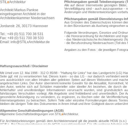
STIL
x
Architektur
Pflichtangaben gemäß Teledienstgesetz (
Alle auf dieser Internetseite gezeigten Bil
Vervielfältigung sind - auch auszugsweise - 
Architekt Markus Pankse
Änderungen und Weiterentwicklungen vorbeha
eingetragener Architekt in der
Architektenkammer Niedersachsen
Pflichtangaben gemäß Dienstleistungs-In
Aus Gründen des Datenschutzes können diese
Jordanstr. 26, 30173 Hannover
in den Büroräumen als Aushang eingesehen 
Folgende Verordnungen, Gesetze und Ordnung
Tel.: +49 (0) 511 700 38 531
- die Honorarordnung für Architekten und Inge
Fax: +49 (0) 511 700 38 533
- das
Niedersächsische Architektengesetz (NA
Email:
info@STILxArchitektur.de
- die
Berufsordnung Niedersachsen (Teil des N
Angaben zu den Fotos : die jeweiligen Fotograf