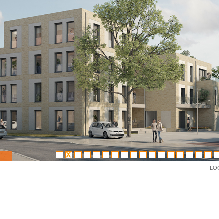
LO
STILxArchitektur STILX stilvolle Architektur Hannover