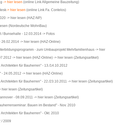
ung
-> hier lesen
(online Link Allgemeine Bauzeitung)
desk
-> hier lesen
(online Link Fa. Contelos)
2020
-> hier lesen
(HAZ-NP)
 lesen
(Nordeutsche WohnBau)
t / Bunsehalle - 12.03.2014
-> Fotos
 - 26.02.2014
-> hier lesen
(HAZ-Online)
eiterbildungsprogramm - zum Umbauprojekt Mehrfamilienhaus
-> hier
.07.2012
-> hier lesen
(HAZ-Online)
-> hier lesen
(Zeitungsartikel)
Architekten für Bauherren" - 13./14.10.2012
" - 24.05.2012
-> hier lesen
(HAZ-Online)
Architekten für Bauherren" - 22./23.10.2011
-> hier lesen
(Zeitungsartikel)
> hier lesen
(Zeitungsartikel)
Hannover - 08.09.2011
-> hier lesen
(Zeitungsartikel)
auherrenseminar: Bauen im Bestand" - Nov. 2010
Architekten für Bauherren" - Okt. 2010
2 / 2009