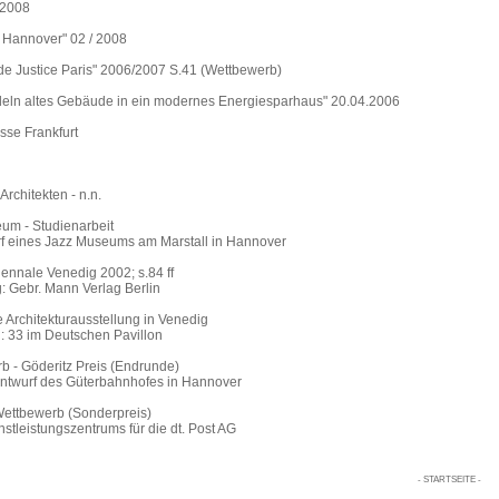
.2008
s Hannover" 02 / 2008
 de Justice Paris" 2006/2007 S.41 (Wettbewerb)
deln altes Gebäude in ein modernes Energiesparhaus" 20.04.2006
sse Frankfurt
rchitekten - n.n.
um - Studienarbeit
f eines Jazz Museums am Marstall in Hannover
ennale Venedig 2002; s.84 ff
: Gebr. Mann Verlag Berlin
e Architekturausstellung in Venedig
 : 33 im Deutschen Pavillon
 - Göderitz Preis (Endrunde)
ntwurf des Güterbahnhofes in Hannover
Wettbewerb (Sonderpreis)
stleistungszentrums für die dt. Post AG
- STARTSEITE -