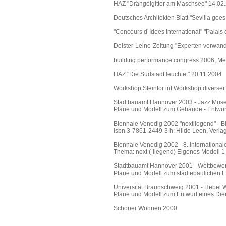
HAZ "Drängelgitter am Maschsee" 14.02
Deutsches Architekten Blatt "Sevilla goe
"Concours d´Idees International" "Palais
Deister-Leine-Zeitung "Experten verwan
building performance congress 2006, Me
HAZ "Die Südstadt leuchtet" 20.11.2004
Workshop Steintor int.Workshop diverser A
Stadtbauamt Hannover 2003 - Jazz Muse
Pläne und Modell zum Gebäude - Entwur
Biennale Venedig 2002 "nextliegend" - Bi
isbn 3-7861-2449-3 h: Hilde Leon, Verlag
Biennale Venedig 2002 - 8. international
Thema: next (-liegend) Eigenes Modell 1
Stadtbauamt Hannover 2001 - Wettbewerb
Pläne und Modell zum städtebaulichen E
Universität Braunschweig 2001 - Hebel 
Pläne und Modell zum Entwurf eines Dien
Schöner Wohnen 2000