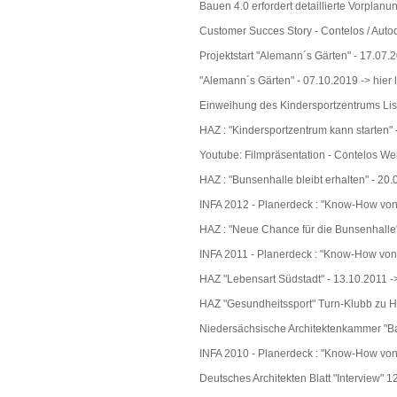
Bauen 4.0 erfordert detaillierte Vorplan
Customer Succes Story - Contelos / Auto
Projektstart "Alemann´s Gärten" - 17.07.
"Alemann´s Gärten" - 07.10.2019
-> hier
Einweihung des Kindersportzentrums Lis
HAZ : "Kindersportzentrum kann starten"
Youtube: Filmpräsentation - Contelos W
HAZ : "Bunsenhalle bleibt erhalten" - 20
INFA 2012 - Planerdeck : "Know-How von 
HAZ : "Neue Chance für die Bunsenhalle
INFA 2011 - Planerdeck : "Know-How von 
HAZ "Lebensart Südstadt" - 13.10.2011
-
HAZ "Gesundheitssport" Turn-Klubb zu 
Niedersächsische Architektenkammer "B
INFA 2010 - Planerdeck : "Know-How von 
Deutsches Architekten Blatt "Interview" 1