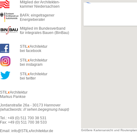
Mitglied der Architekten-
kammer Niedersachsen
BAFA: eingetragener
Energieberater
Mitglied im Bundesverband
für integrales Bauen (BinBau)
STIL
x
Architektur
bei facebook
STIL
x
Architektur
bei instagram
STIL
x
Architektur
bei twitter
STIL
x
Architektur
Markus Pankse
Jordanstraße 26a - 30173 Hannover
(what3words: /// sehen.begegnung.haupt
)
Tel.: +49 (0) 511 700 38 531
Fax: +49 (0) 511 700 38 533
Größere Kartenansicht und Routenplan
Email:
info@STILxArchitektur.de